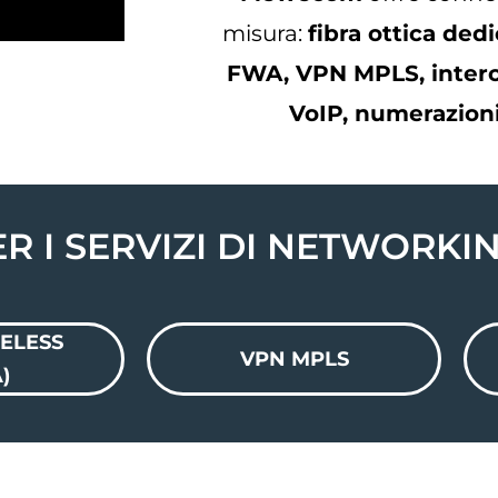
misura:
fibra ottica ded
FWA, VPN MPLS, interc
VoIP, numerazioni 
R I SERVIZI DI NETWORKI
RELESS
VPN MPLS
)