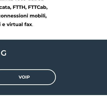
icata, FTTH, FTTCab,
onnessioni mobili,
e virtual fax
.
NG
VOIP