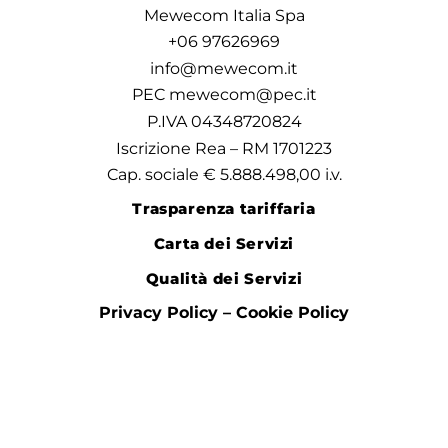
Mewecom Italia Spa
+06 97626969
info@mewecom.it
PEC mewecom@pec.it
P.IVA 04348720824
Iscrizione Rea – RM 1701223
Cap. sociale € 5.888.498,00 i.v.
Trasparenza tariffaria
Carta dei Servizi
Qualità dei Servizi
Privacy Policy – Cookie Policy
Codice Etico
Modello 231
Certificazioni