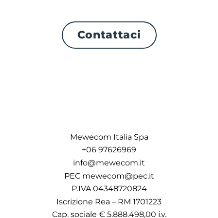
Contattaci
Mewecom Italia Spa
+06 97626969
info@mewecom.it
PEC mewecom@pec.it
P.IVA 04348720824
Iscrizione Rea – RM 1701223
Cap. sociale € 5.888.498,00 i.v.